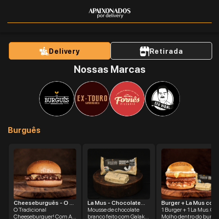
Delivery
Retirada
Nossas Marcas
Burguês
Cheeseburguês - O ...
La Mus - Chocolate...
Burger + La Mus co...
O Tradicional
Mousse de chocolate
1 Burger + 1 La Mus. Obs
Cheeseburguer! Com A
branco feito com Galak,
Molho dentro do burger