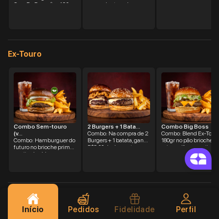
Cara Do Burguês - 120g
com cobertura de
De Blend Burguês, Com
chocolate e Negresco.
Queijo Muçarela E Molho
À Sua Escolha No Pão
Brioche.
Ex-Touro
Combo Sem-touro
2 Burgers + 1 Bata...
Combo Big Boss
(v...
Combo: Na compra de 2
Combo: Blend Ex-Tour
Combo: Hamburguer do
Burgers + 1 batata, ganhe
180gr no pão brioche
futuro no brioche prime,
R$8,00 de desconto.
prime, alface, queijo
queijo cheddar,
cheddar, molho do
maionese aioli, alface e
chefão, cebola e picles
tomate. Acompanha
pepino. Acompanha
Batata e Bebida. Obs:
Batata e Bebida. Obs:
Molho dentro do burger.
Molho dentro do burger
Fornês
Início
Pedidos
Fidelidade
Perfil